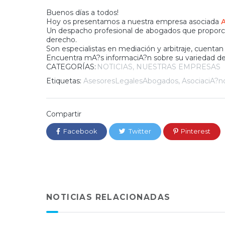
Buenos días a todos!
Hoy os presentamos a nuestra empresa asociada
Un despacho profesional de abogados que propor
derecho
.
Son especialistas en
mediación
y
arbitraje
, cuentan 
Encuentra mA?s informaciA?n sobre su variedad de
CATEGORÍAS:
NOTICIAS
NUESTRAS EMPRESAS
Etiquetas:
AsesoresLegalesAbogados
,
AsociaciA?
Compartir
Facebook
Twitter
Pinterest
NOTICIAS RELACIONADAS