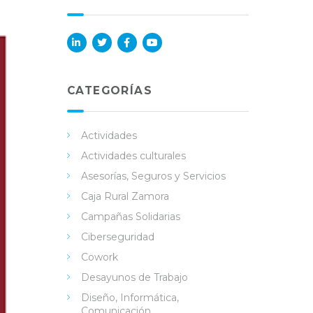
Lin
Twi
Fac
You
ked
tter
ebo
Tub
in
ok
e
CATEGORÍAS
Actividades
Actividades culturales
Asesorías, Seguros y Servicios
Caja Rural Zamora
Campañas Solidarias
Ciberseguridad
Cowork
Desayunos de Trabajo
Diseño, Informática,
Comunicación