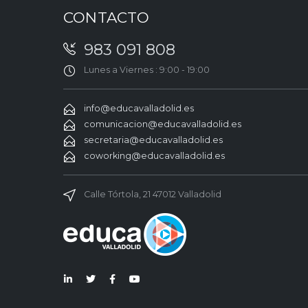
CONTACTO
983 091 808
Lunes a Viernes : 9:00 - 19:00
info@educavalladolid.es
comunicacion@educavalladolid.es
secretaria@educavalladolid.es
coworking@educavalladolid.es
Calle Tórtola, 21 47012 Valladolid
Lin
Twi
Fac
You