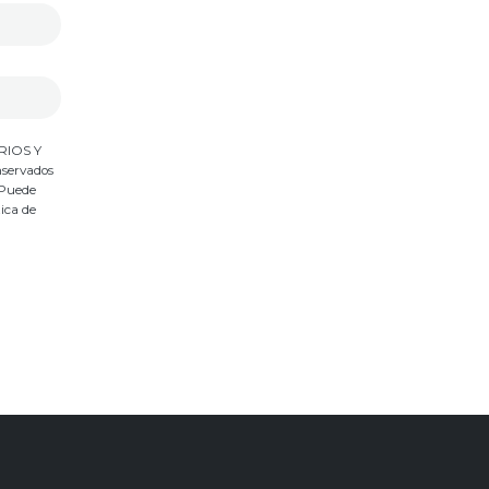
ARIOS Y
nservados
 Puede
tica de