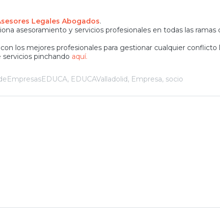
Asesores Legales Abogados
.
ciona
asesoramiento
y servicios profesionales en todas las ramas 
con los mejores profesionales para gestionar cualquier conflicto 
 servicios pinchando
aquí.
ndeEmpresasEDUCA
,
EDUCAValladolid
,
Empresa
,
socio