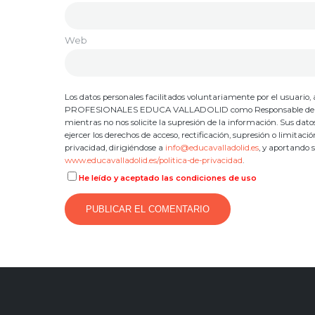
Web
Los datos personales facilitados voluntariamente por el usuar
PROFESIONALES EDUCA VALLADOLID como Responsable del Tratami
mientras no nos solicite la supresión de la información. Sus dat
ejercer los derechos de acceso, rectificación, supresión o limitac
privacidad, dirigiéndose a
info@educavalladolid.es
, y aportando 
www.educavalladolid.es/politica-de-privacidad
.
He leído y aceptado las condiciones de uso