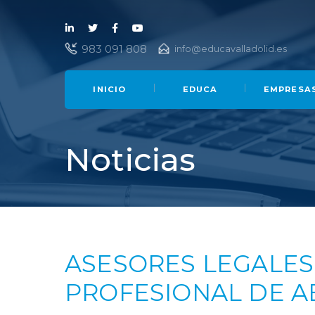
Lin
Twi
Fac
You
983 091 808
info@educavalladolid.es
ked
tter
ebo
Tub
in
ok
e
INICIO
EDUCA
EMPRESA
Noticias
ASESORES LEGALES
PROFESIONAL DE 