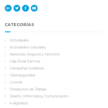
Lin
Twi
Fac
You
ked
tter
ebo
Tub
in
ok
e
CATEGORÍAS
Actividades
Actividades culturales
Asesorías, Seguros y Servicios
Caja Rural Zamora
Campañas Solidarias
Ciberseguridad
Cowork
Desayunos de Trabajo
Diseño, Informática, Comunicación
e-digitaliza