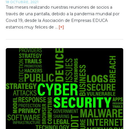
18 OCTUBRE, 2021
Tras meses realizando nuestras reuniones de socios a
través de una pantalla, debido a la pandemia mundial por
Covid 19, desde la Asociación de Empresas EDUCA
estamos muy felices de …
[+]