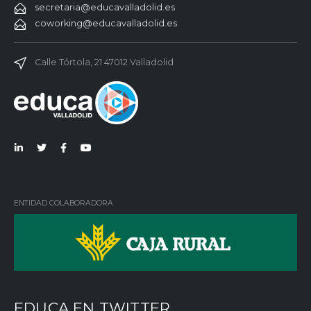
secretaria@educavalladolid.es
coworking@educavalladolid.es
Calle Tórtola, 21 47012 Valladolid
Lin
Twi
Fac
You
ked
tter
ebo
Tub
in
ok
e
ENTIDAD COLABORADORA
EDUCA EN TWITTER