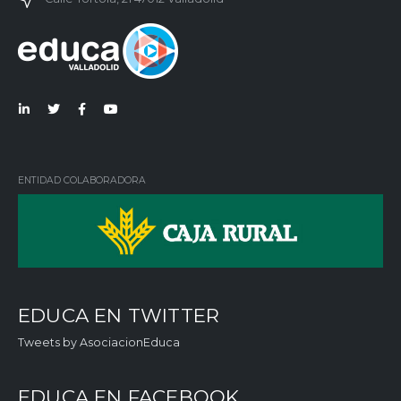
Lin
Twi
Fac
You
ked
tter
ebo
Tub
in
ok
e
ENTIDAD COLABORADORA
EDUCA EN TWITTER
Tweets by AsociacionEduca
EDUCA EN FACEBOOK