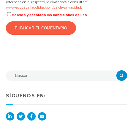
información al respecto, le invitamos a consultar:
www.educavalladolid.es/politica-de-privacidad
.
He leído y aceptado las condiciones de uso
SÍGUENOS EN:
Lin
Twi
Fac
You
ked
tter
ebo
Tub