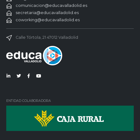
comunicacion@educavalladolid.es
secretaria@educavalladolid.es
coworking@educavalladolid.es
Calle Tórtola, 21 47012 Valladolid
Lin
Twi
Fac
You
ked
tter
ebo
Tub
in
ok
e
ENTIDAD COLABORADORA