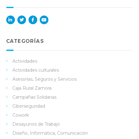
Lin
Twi
Fac
You
ked
tter
ebo
Tub
in
ok
e
CATEGORÍAS
Actividades
Actividades culturales
Asesorías, Seguros y Servicios
Caja Rural Zamora
Campañas Solidarias
Ciberseguridad
Cowork
Desayunos de Trabajo
Diseño, Informática, Comunicación