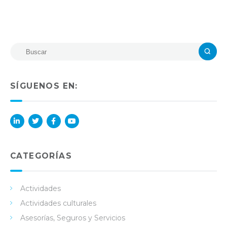
SÍGUENOS EN:
Lin
Twi
Fac
You
ked
tter
ebo
Tub
in
ok
e
CATEGORÍAS
Actividades
Actividades culturales
Asesorías, Seguros y Servicios