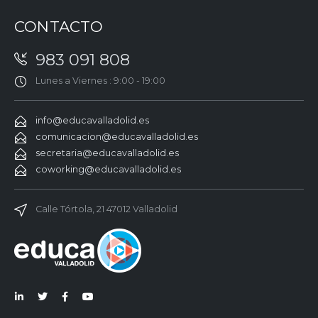
CONTACTO
983 091 808
Lunes a Viernes : 9:00 - 19:00
info@educavalladolid.es
comunicacion@educavalladolid.es
secretaria@educavalladolid.es
coworking@educavalladolid.es
Calle Tórtola, 21 47012 Valladolid
Lin
Twi
Fac
You