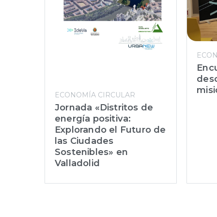
ECON
Enc
desc
misi
ECONOMÍA CIRCULAR
Jornada «Distritos de
energía positiva:
Explorando el Futuro de
las Ciudades
Sostenibles» en
Valladolid