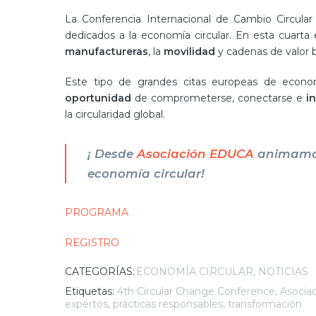
La Conferencia Internacional de Cambio Circul
dedicados a la economía circular. En esta cuarta
manufactureras
, la
movilidad
y cadenas de valor 
Este tipo de grandes citas europeas de economía
oportunidad
de comprometerse, conectarse e
i
la circularidad global.
¡ Desde
Asociación EDUCA
animamos 
economía circular!
PROGRAMA
REGISTRO
CATEGORÍAS:
ECONOMÍA CIRCULAR
NOTICIAS
Etiquetas:
4th Circular Change Conference
,
Asocia
expertos
,
prácticas responsables
,
transformación