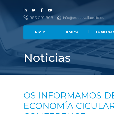
Lin
Twi
Fac
You
983 091 808
info@educavalladolid.es
ked
tter
ebo
Tub
in
ok
e
INICIO
EDUCA
EMPRESA
Noticias
OS INFORMAMOS DE
ECONOMÍA CICULAR