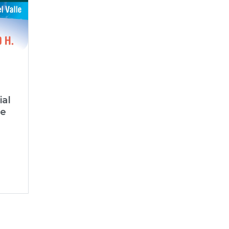
ial
le