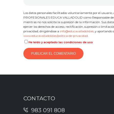
Los datos personales facilitados voluntariamente por el usuar
PROFESIONALES EDUCA VALLADOLID como Responsable del Tratami
mientras no nos solicite la supresión de la información. Sus dat
ejercer los derechos de acceso, rectificación, supresión o limitac
privacidad, dirigiéndose a
info@educavalladolid.es
, y aportando 
www.educavalladolid.es/politica-de-privacidad
.
He leído y aceptado las condiciones de uso
CONTACTO
983 091 808