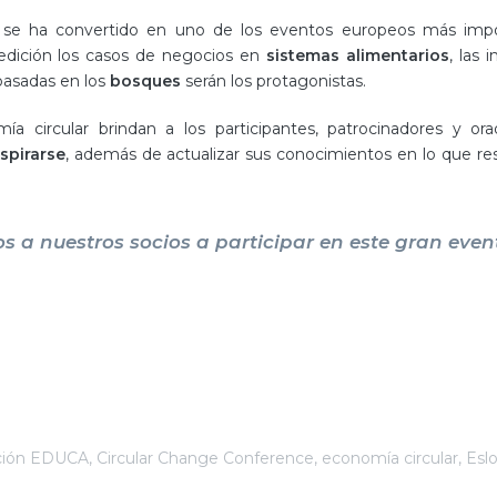
ar se ha convertido en uno de los eventos europeos más imp
 edición los casos de negocios en
sistemas alimentarios
, las 
basadas en los
bosques
serán los protagonistas.
 circular brindan a los participantes, patrocinadores y ora
nspirarse
, además de actualizar sus conocimientos en lo que re
a nuestros socios a participar en este gran even
ción EDUCA
,
Circular Change Conference
,
economía circular
,
Esl