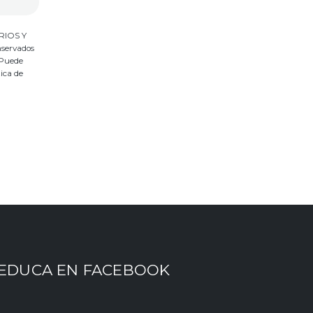
ARIOS Y
nservados
 Puede
tica de
EDUCA EN FACEBOOK