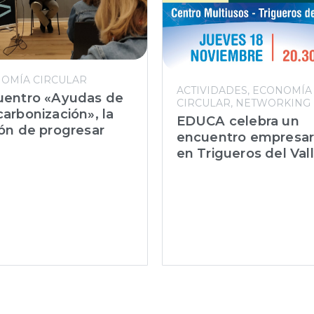
OMÍA CIRCULAR
ACTIVIDADES
ECONOMÍA
uentro «Ayudas de
CIRCULAR
NETWORKING
arbonización», la
EDUCA celebra un
ón de progresar
encuentro empresar
en Trigueros del Val