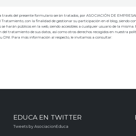
io, a través del presente formulario serán tratados, por ASOCIACIÓN DE EMPRES
ento, con la finalidad de gestionar su participación en el blog, siendo co
os se harán públicos en la web, siendo accesibles a cualquier usuario de la misma.
ión del tratamiento de sus datos, así como otros derechos recogidos en nuestra polí
su DNI. Para más información al respecto, le invitamos a consultar:
EDUCA EN TWITTER
Tweets by AsociacionEduca