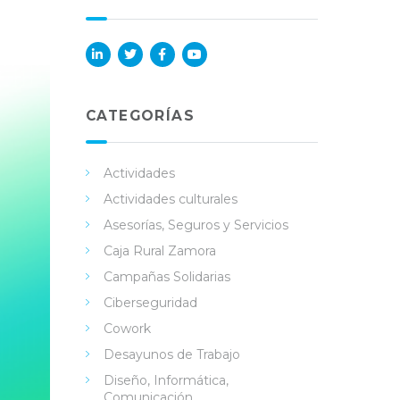
Lin
Twi
Fac
You
ked
tter
ebo
Tub
in
ok
e
CATEGORÍAS
Actividades
Actividades culturales
Asesorías, Seguros y Servicios
Caja Rural Zamora
Campañas Solidarias
Ciberseguridad
Cowork
Desayunos de Trabajo
Diseño, Informática,
Comunicación