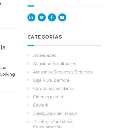
e
Lin
Twi
Fac
You
ked
tter
ebo
Tub
in
ok
e
CATEGORÍAS
la
Actividades
Actividades culturales
 una
Asesorías, Seguros y Servicios
tworking
Caja Rural Zamora
Campañas Solidarias
Ciberseguridad
Cowork
Desayunos de Trabajo
Diseño, Informática,
Comunicación