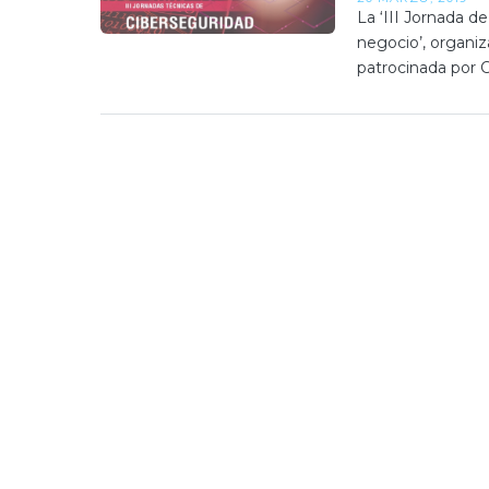
La ‘III Jornada d
negocio’, organi
patrocinada por 