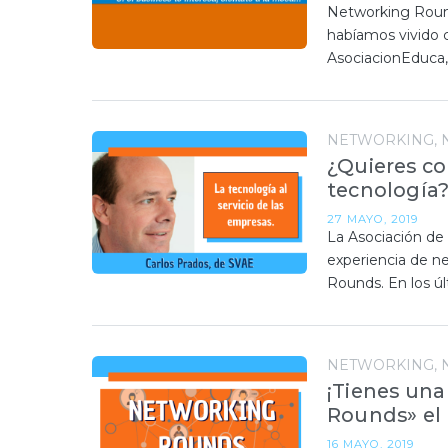
Networking Round
habíamos vivido c
AsociacionEduca,
NETWORKING
¿Quieres co
tecnología
27 MAYO, 2019
La Asociación de 
experiencia de ne
Rounds. En los ú
NETWORKING
¡Tienes una
Rounds» el 
16 MAYO, 2019