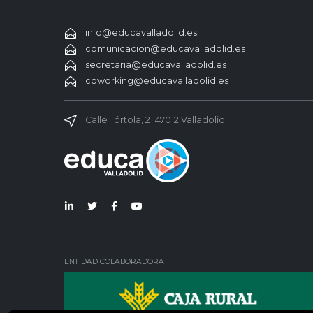
info@educavalladolid.es
comunicacion@educavalladolid.es
secretaria@educavalladolid.es
coworking@educavalladolid.es
Calle Tórtola, 21 47012 Valladolid
Lin
Twi
Fac
You
ked
tter
ebo
Tub
in
ok
e
ENTIDAD COLABORADORA