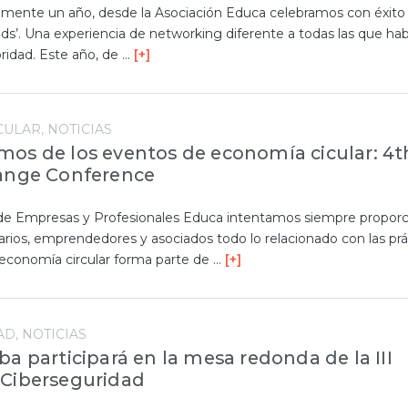
ente un año, desde la Asociación Educa celebramos con éxito 
ds’. Una experiencia de networking diferente a todas las que h
oridad. Este año, de …
[+]
CULAR
NOTICIAS
os de los eventos de economía cicular: 4t
hange Conference
 de Empresas y Profesionales Educa intentamos siempre proporc
rios, emprendedores y asociados todo lo relacionado con las prá
 economía circular forma parte de …
[+]
AD
NOTICIAS
ba participará en la mesa redonda de la III
 Ciberseguridad