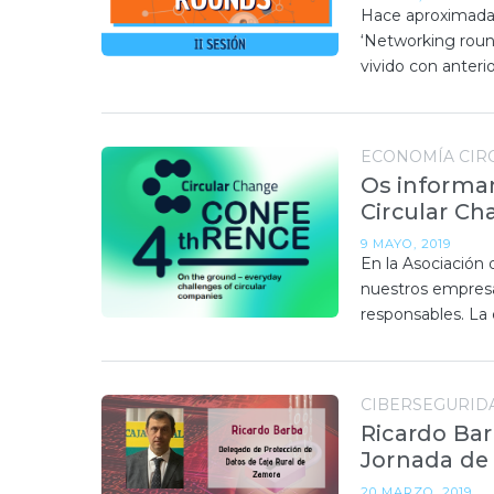
Hace aproximadam
‘Networking roun
vivido con anteri
ECONOMÍA CIR
Os informam
Circular C
9 MAYO, 2019
En la Asociación
nuestros empresa
responsables. La
CIBERSEGURID
Ricardo Bar
Jornada de
20 MARZO, 2019