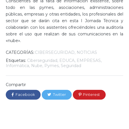
Conscientes de la falta de información existente, sobre
todo en las pymes, asociaciones, administraciones
públicas, empresas y otras entidades, los profesionales del
sector que se darán cita en esta I Jornada Técnica y
colaborarán con los asistentes ofreciéndoles una auditoría
sobre el uso que realizan de sus comunicaciones en la
«nube».
CATEGORÍAS:
CIBERSEGURIDAD
NOTICIAS
Etiquetas:
Ciberseguridad
,
EDUCA
,
EMPRESAS
,
Informática
,
Nube
,
Pymes
,
Seguridad
Compartir
Facebook
Twitter
Pinterest