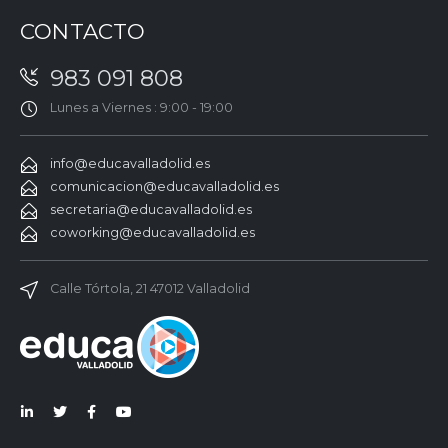
CONTACTO
983 091 808
Lunes a Viernes : 9:00 - 19:00
info@educavalladolid.es
comunicacion@educavalladolid.es
secretaria@educavalladolid.es
coworking@educavalladolid.es
Calle Tórtola, 21 47012 Valladolid
Lin
Twi
Fac
You