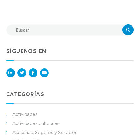
SÍGUENOS EN:
Lin
Twi
Fac
You
ked
tter
ebo
Tub
in
ok
e
CATEGORÍAS
Actividades
Actividades culturales
Asesorías, Seguros y Servicios