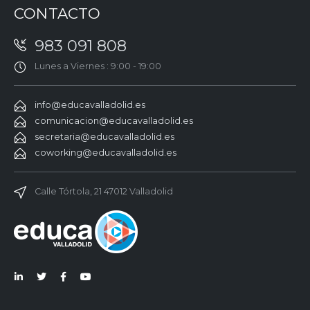
CONTACTO
983 091 808
Lunes a Viernes : 9:00 - 19:00
info@educavalladolid.es
comunicacion@educavalladolid.es
secretaria@educavalladolid.es
coworking@educavalladolid.es
Calle Tórtola, 21 47012 Valladolid
Lin
Twi
Fac
You
ked
tter
ebo
Tub