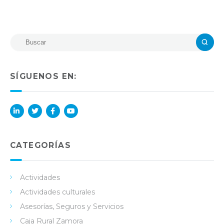
SÍGUENOS EN:
Lin
Twi
Fac
You
ked
tter
ebo
Tub
in
ok
e
CATEGORÍAS
Actividades
Actividades culturales
Asesorías, Seguros y Servicios
Caja Rural Zamora