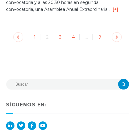
convocatoria y a las 20.30 horas en segunda
convocatoria, una Asamblea Anual Extraordinaria …
[+]
1
2
3
4
…
9
SÍGUENOS EN:
Lin
Twi
Fac
You