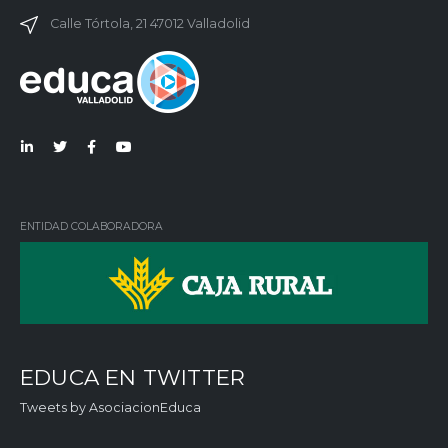
Calle Tórtola, 21 47012 Valladolid
Lin
Twi
Fac
You
ked
tter
ebo
Tub
in
ok
e
ENTIDAD COLABORADORA
EDUCA EN TWITTER
Tweets by AsociacionEduca