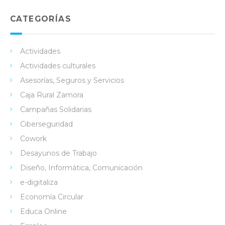
ked
tter
ebo
Tub
in
ok
e
CATEGORÍAS
Actividades
Actividades culturales
Asesorías, Seguros y Servicios
Caja Rural Zamora
Campañas Solidarias
Ciberseguridad
Cowork
Desayunos de Trabajo
Diseño, Informática, Comunicación
e-digitaliza
Economía Circular
Educa Online